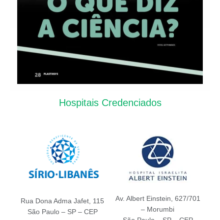
Hospitais Credenciados
Av. Albert Einstein, 627/701
Rua Dona Adma Jafet, 115
– Morumbi
São Paulo – SP – CEP