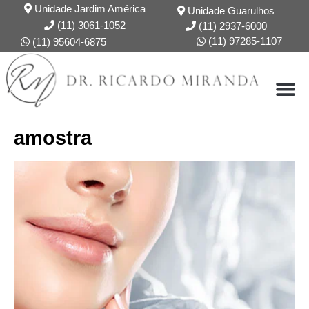
Ir
Unidade Jardim América
Unidade Guarulhos
para
(11) 3061-1052
(11) 2937-6000
o
(11) 97285-1107
(11) 95604-6875
conteúdo
DR. RICARDO
FORMAÇÃO
amostra