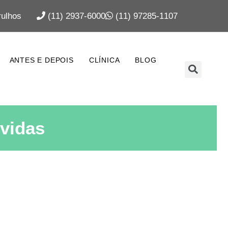
ulhos
(11) 2937-6000
(11) 97285-1107
ANTES E DEPOIS
CLÍNICA
BLOG
úvidas