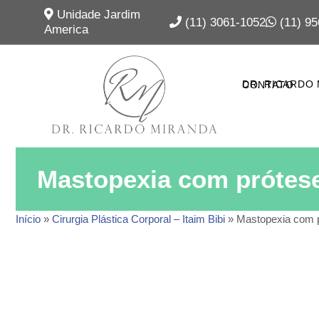
Unidade Jardim
(11) 3061-1052
(11) 95
America
DR. RICARDO
CONTATO
Mastopexia com prótese:
Início
»
Cirurgia Plástica Corporal – Itaim Bibi
»
Mastopexia com pr