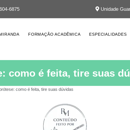
604-6875
Unidade Guar
 MIRANDA
FORMAÇÃO ACADÊMICA
ESPECIALIDADES
 como é feita, tire suas d
ótese: como é feita, tire suas dúvidas