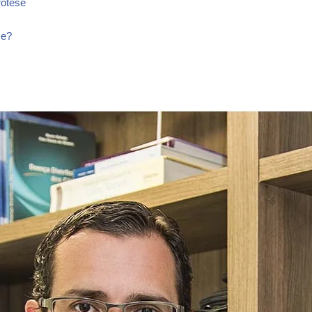
rótese
se?