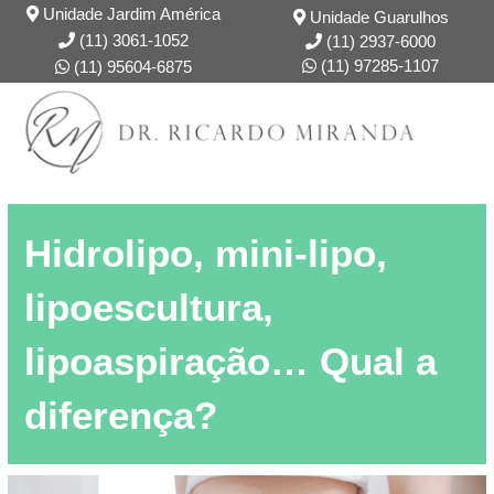
Unidade Jardim América
Unidade Guarulhos
(11) 3061-1052
(11) 2937-6000
(11) 97285-1107
(11) 95604-6875
DR. RICARDO
FORMAÇÃO
Hidrolipo, mini-lipo,
lipoescultura,
lipoaspiração… Qual a
diferença?