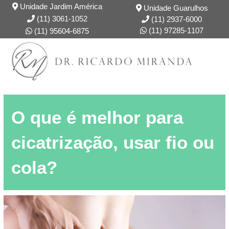
Unidade Jardim América
Unidade Guarulhos
(11) 3061-1052
(11) 2937-6000
(11) 97285-1107
(11) 95604-6875
DR. RICARDO
FORMAÇÃO
O que é melhor para
cicatrização, usar fio ou
cola?