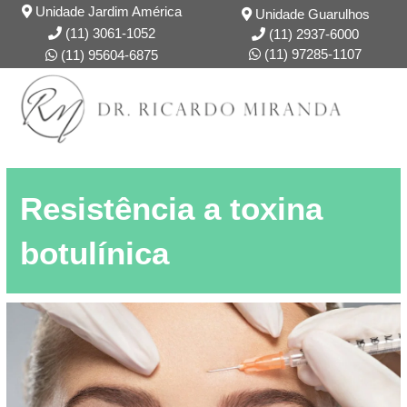
Unidade Jardim América
Unidade Guarulhos
(11) 3061-1052
(11) 2937-6000
(11) 97285-1107
(11) 95604-6875
DR. RICARDO
FORMAÇÃO
Resistência a toxina
botulínica