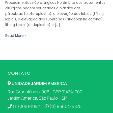
Procedimentos não cirúrgicos No âmbito dos tratamentos
cirúrgicos podem ser citados a plástica das
pálpebras (blefaroplastia), a elevação dos lábios (lifting
labial), a elevação dos supercílios (ritidoplastia coronal),
lifting facial (ritidoplastia) e […]
Read More »
CONTATO
UNIDADE JARDIM AMERICA
Rua Groenlândia, 906 - CEP 01434-000
Jardim America, São Paulo – SP
(11) 3061-1052
(11) 95604-6875