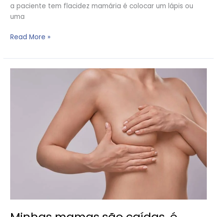
a paciente tem flacidez mamária é colocar um lápis ou
uma
Read More »
Minhas
mamas
são
caídas,
é
necessário
usar
prótese
de
silicone
para
levantá-
las?
Minhas mamas são caídas, é