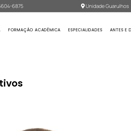
95604-6875
Unidade Guarulhos
A
FORMAÇÃO ACADÊMICA
ESPECIALIDADES
ANTES E 
tivos