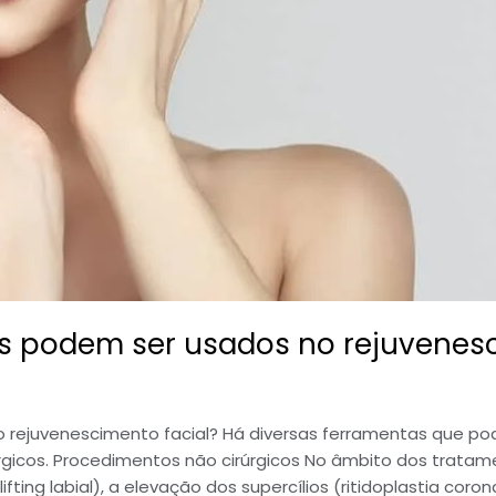
os podem ser usados no rejuvenesc
o rejuvenescimento facial? Há diversas ferramentas que po
rgicos. Procedimentos não cirúrgicos No âmbito dos tratame
ting labial), a elevação dos supercílios (ritidoplastia coronal)