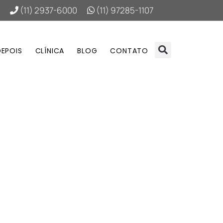
(11) 2937-6000
(11) 97285-1107
DEPOIS
CLÍNICA
BLOG
CONTATO