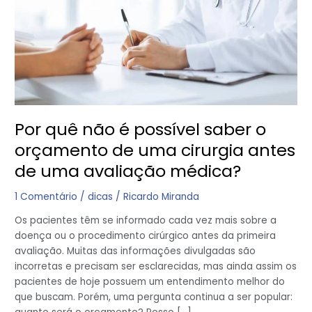
é
possível
saber
o
orçamento
de
uma
cirurgia
Por quê não é possível saber o
antes
de
orçamento de uma cirurgia antes
uma
de uma avaliação médica?
avaliação
médica?
1 Comentário
/
dicas
/
Ricardo Miranda
Os pacientes têm se informado cada vez mais sobre a
doença ou o procedimento cirúrgico antes da primeira
avaliação. Muitas das informações divulgadas são
incorretas e precisam ser esclarecidas, mas ainda assim os
pacientes de hoje possuem um entendimento melhor do
que buscam. Porém, uma pergunta continua a ser popular: