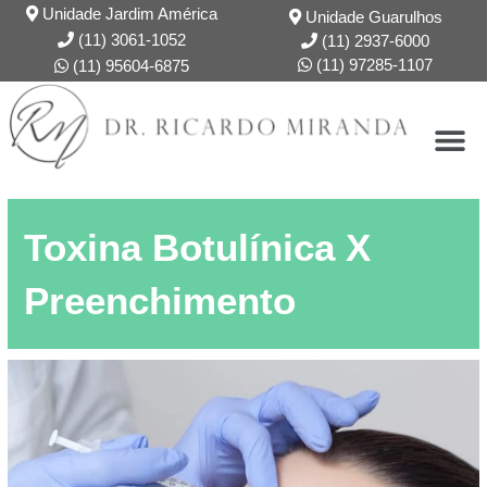
Unidade Jardim América
Unidade Guarulhos
(11) 3061-1052
(11) 2937-6000
(11) 97285-1107
(11) 95604-6875
DR. RICARDO
FORMAÇÃO
Toxina Botulínica X
Preenchimento