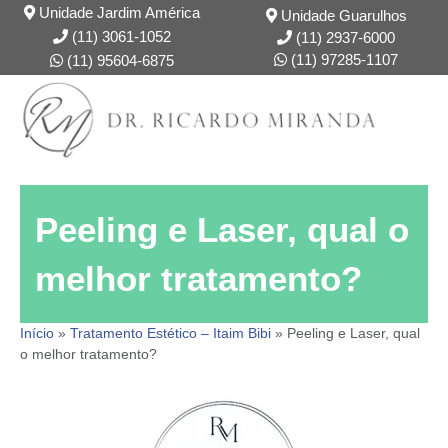
Unidade Jardim América
Unidade Guarulhos
(11) 3061-1052
(11) 2937-6000
(11) 97285-1107
(11) 95604-6875
DR. RICARDO
FORMAÇÃO
Peeling e Laser, qual o
melhor tratamento?
Início
»
Tratamento Estético – Itaim Bibi
»
Peeling e Laser, qual
o melhor tratamento?