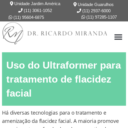
Ir
Unidade Jardim América
Unidade Guarulhos
para
(11) 3061-1052
(11) 2937-6000
o
(11) 97285-1107
(11) 95604-6875
conteúdo
DR. RICARDO
FORMAÇÃO
Uso do Ultraformer para
tratamento de flacidez
facial
Há diversas tecnologias para o tratamento e
amenização da flacidez facial. A maioria promove