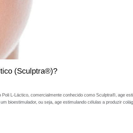
tico (Sculptra®)?
do Poli L-Láctico, comercialmente conhecido como Sculptra®, age e
um bioestimulador, ou seja, age estimulando células a produzir colá