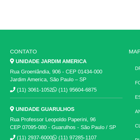
CONTATO
MAP
UNIDADE JARDIM AMERICA
D
Rua Groenlândia, 906 - CEP 01434-000
Jardim America, São Paulo – SP
F
(11) 3061-1052
(11) 95604-6875
E
UNIDADE GUARULHOS
A
Rua Professor Leopoldo Paperini, 96
C
CEP 07095-080 - Guarulhos - São Paulo / SP
(11) 2937-6000
(11) 97285-1107