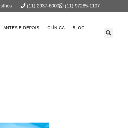
ulhos
(11) 2937-6000
(11) 97285-1107
ANTES E DEPOIS
CLÍNICA
BLOG