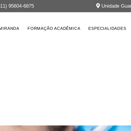
11) 95604-6875
Unidade Guar
 MIRANDA
FORMAÇÃO ACADÊMICA
ESPECIALIDADES