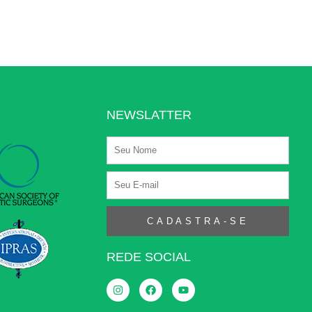
NEWSLATTER
Nome
E-
mail
CADASTRA-SE
REDE SOCIAL
I
F
Y
n
a
o
s
c
u