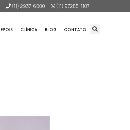
(11) 2937-6000
(11) 97285-1107
DEPOIS
CLÍNICA
BLOG
CONTATO