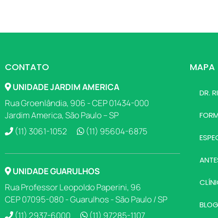
CONTATO
MAPA 
UNIDADE JARDIM AMERICA
DR. 
Rua Groenlândia, 906 - CEP 01434-000
Jardim America, São Paulo – SP
FOR
(11) 3061-1052
(11) 95604-6875
ESPE
ANTE
UNIDADE GUARULHOS
CLÍN
Rua Professor Leopoldo Paperini, 96
CEP 07095-080 - Guarulhos - São Paulo / SP
BLO
(11) 2937-6000
(11) 97285-1107