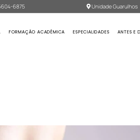
95604-6875
Unidade Guarulhos
A
FORMAÇÃO ACADÊMICA
ESPECIALIDADES
ANTES E 