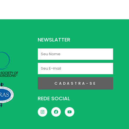
NEWSLATTER
Nome
E-
mail
CADASTRA-SE
REDE SOCIAL
I
F
Y
n
a
o
s
c
u
t
e
t
a
b
u