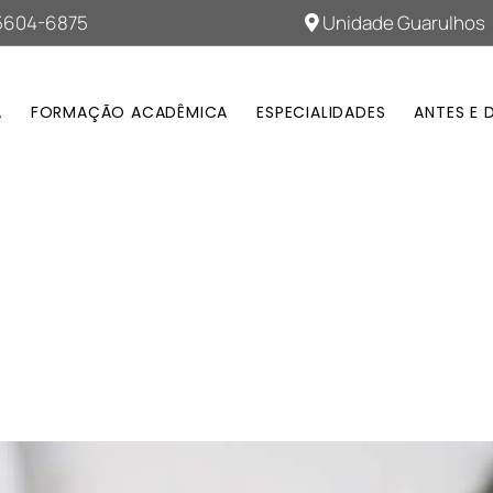
95604-6875
Unidade Guarulhos
A
FORMAÇÃO ACADÊMICA
ESPECIALIDADES
ANTES E 