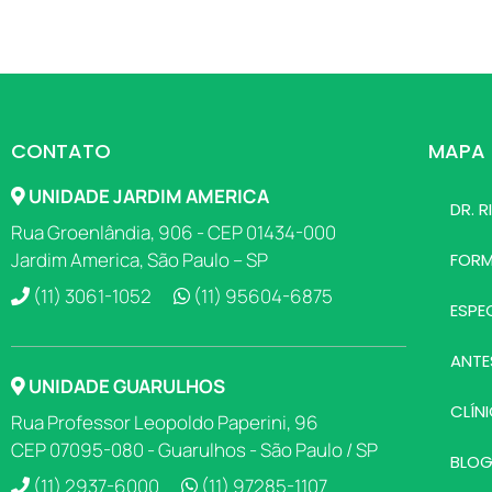
CONTATO
MAPA 
UNIDADE JARDIM AMERICA
DR. 
Rua Groenlândia, 906 - CEP 01434-000
Jardim America, São Paulo – SP
FOR
(11) 3061-1052
(11) 95604-6875
ESPE
ANTE
UNIDADE GUARULHOS
CLÍN
Rua Professor Leopoldo Paperini, 96
CEP 07095-080 - Guarulhos - São Paulo / SP
BLO
(11) 2937-6000
(11) 97285-1107