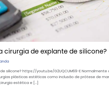
cirurgia de explante de silicone?
randa
e de silicone? https://youtu.be/G2UQCUM69-E Normalmente 
irurgias plásticas estéticas como inclusão de prótese de 
irurgia estética e […]