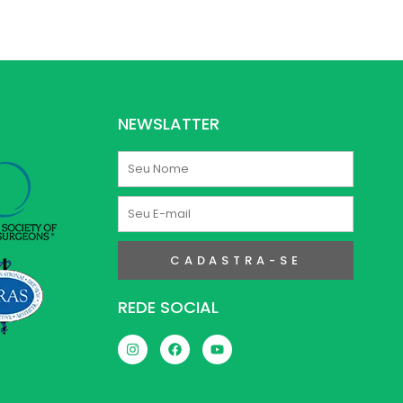
NEWSLATTER
Nome
E-
mail
CADASTRA-SE
REDE SOCIAL
I
F
Y
n
a
o
s
c
u
t
e
t
a
b
u