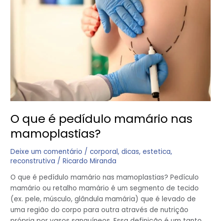
pedídulo
mamário
nas
mamoplastias?
O que é pedídulo mamário nas
mamoplastias?
Deixe um comentário
/
corporal
,
dicas
,
estetica
,
reconstrutiva
/
Ricardo Miranda
O que é pedídulo mamário nas mamoplastias? Pedículo
mamário ou retalho mamário é um segmento de tecido
(ex. pele, músculo, glândula mamária) que é levado de
uma região do corpo para outra através de nutrição
própria por vasos sanguíneos. Essa definição é um tanto