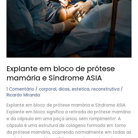
prótese
mamária
e
Síndrome
ASIA
Explante em bloco de prótese
mamária e Síndrome ASIA
1 Comentário
/
corporal
,
dicas
,
estetica
,
reconstrutiva
/
Ricardo Miranda
Explante em bloco de prótese mamária e Síndrome ASIA
Explante em bloco significa a retirada da prótese mamária
e da cápsula em uma peça única, sem rompimento¹. A
cápsula é uma estrutura de colágeno formada em torno
da prótese mamária, ocorrendo normalmente em todas as