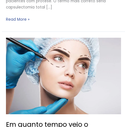
pacientes com prótese. O termo mais correto seria
capsulectomia total […]
Read More »
Em
quanto
tempo
vejo
o
resultado
da
minha
cirurgia?
Em quanto tempo vejo o