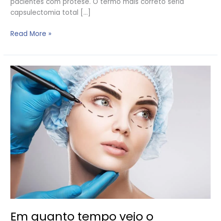
pacientes com prótese. O termo mais correto seria
capsulectomia total […]
Read More »
Em
quanto
tempo
vejo
o
resultado
da
minha
cirurgia?
Em quanto tempo vejo o