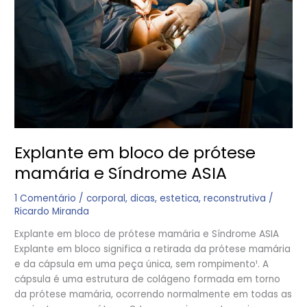
prótese
mamária
e
Síndrome
ASIA
Explante em bloco de prótese
mamária e Síndrome ASIA
1 Comentário
/
corporal
,
dicas
,
estetica
,
reconstrutiva
/
Ricardo Miranda
Explante em bloco de prótese mamária e Síndrome ASIA
Explante em bloco significa a retirada da prótese mamária
e da cápsula em uma peça única, sem rompimento¹. A
cápsula é uma estrutura de colágeno formada em torno
da prótese mamária, ocorrendo normalmente em todas as