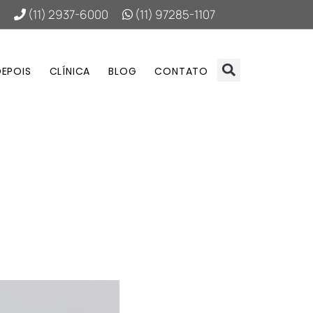
(11) 2937-6000
(11) 97285-1107
DEPOIS
CLÍNICA
BLOG
CONTATO