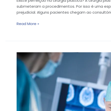
Existe perfeição na cirurgia plástica? A cirurgia 
submeteram a procedimentos. Por isso é uma espe
prejudicial. Alguns pacientes chegam ao consultór
Read More »
Como
escolher
seu
cirurgião
plástico?