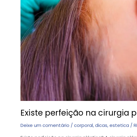
Existe perfeição na cirurgia p
Deixe um comentário
/
corporal
,
dicas
,
estetica
/
R