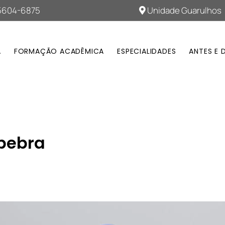
95604-6875
Unidade Guarulhos
A
FORMAÇÃO ACADÊMICA
ESPECIALIDADES
ANTES E 
pebra