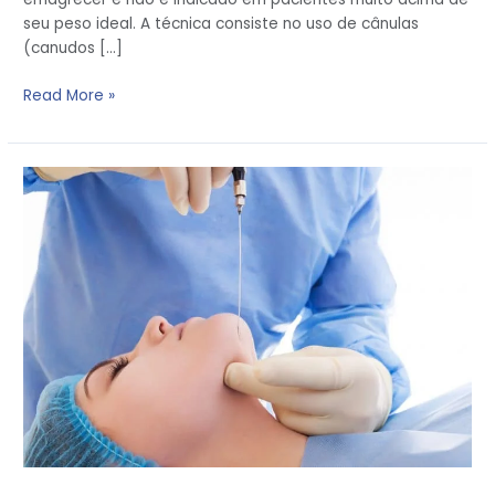
seu peso ideal. A técnica consiste no uso de cânulas
(canudos […]
Read More »
Enxerto
de
gordura
na
face