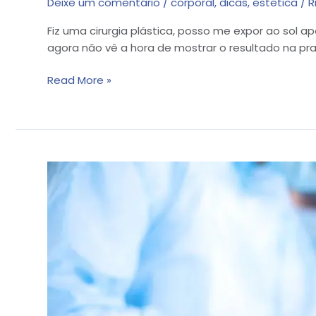
Deixe um comentário
/
corporal
,
dicas
,
estetica
/
R
Fiz uma cirurgia plástica, posso me expor ao sol 
agora não vê a hora de mostrar o resultado na pra
Read More »
Posso
fazer
uma
cirurgia
plástica
antes
de
engravidar?