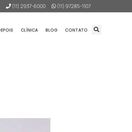
(11) 2937-6000
(11) 97285-1107
DEPOIS
CLÍNICA
BLOG
CONTATO