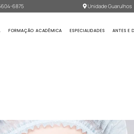
95604-6875
Unidade Guarulhos
A
FORMAÇÃO ACADÊMICA
ESPECIALIDADES
ANTES E 